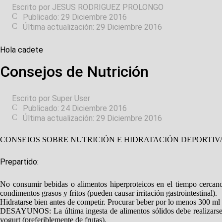
Escrito por
JESUS RODRIGUEZ PROLONGO
Publicado: 29 Diciembre 2016
Última actualización: 29 Diciembre 2016
Hola cadete
Consejos de Nutrición
Escrito por
Super User
Publicado: 24 Diciembre 2016
Última actualización: 29 Diciembre 2016
CONSEJOS SOBRE NUTRICIÓN E HIDRATACIÓN DEPORTIV
Prepartido:
No consumir bebidas o alimentos hiperproteicos en el tiempo cercano al
condimentos grasos y fritos (pueden causar irritación gastrointestinal).
Hidratarse bien antes de competir. Procurar beber por lo menos 300 ml 
DESAYUNOS: La última ingesta de alimentos sólidos debe realizarse 2
yogurt (preferiblemente de frutas).