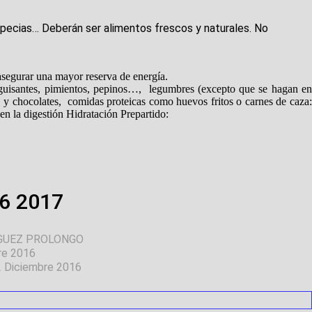
specias… Deberán ser alimentos frescos y naturales. No
egurar una mayor reserva de energía.
 guisantes, pimientos, pepinos…, legumbres (excepto que se hagan en
y chocolates, comidas proteicas como huevos fritos o carnes de caza:
n la digestión
Hidratación
Prepartido:
6 2017
GUEZ PROLONGO
re 2016
22 Diciembre 2016