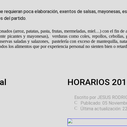
ue requieran poca elaboración, exentos de salsas, mayonesas, e
s del partido.
arroz, patatas, pasta, frutas, mermeladas, miel…) con el fin de as
nte picantes y mayonesas), verduras como coles, repollos, cebollas,
vas saladas y salazones, pastelería con exceso de mantequilla, nata 
 alimentos que por experiencia personal no sienten bien o retarde
al
HORARIOS 201
Escrito por
JESUS RODRI
Publicado: 05 Noviemb
Última actualización: 