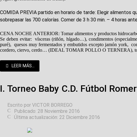
COMIDA PREVIA partido en horario de tarde: Elegir alimentos q
sobrepasar las 700 calorías. Comer de 3 h 30 min. – 4 horas ante
CENA NOCHE ANTERIOR: Tomar alimentos y productos hidrocarbonados (
Se deben evitar: vísceras (riñón, hígado…), condimentos (especialme
puré), quesos muy fermentados y embutidos excepto jamón york, conser
cordero, ciervo, cerdo… (IDEAL TOMAR POLLO O TERNERA), todos los
LEER MÁS...
I. Torneo Baby C.D. Fútbol Romer
Escrito por
VICTOR BORREGO
Publicado: 28 Noviembre 2016
Última actualización: 22 Diciembre 2016