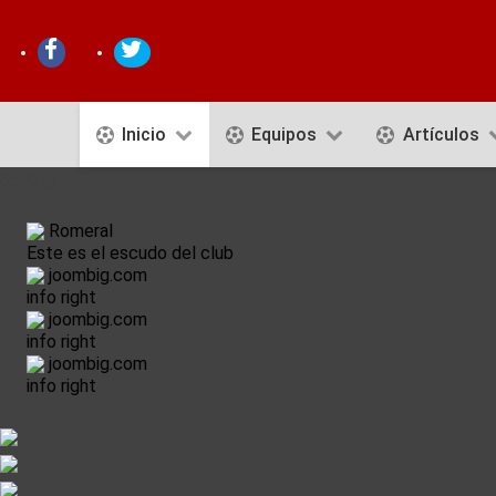
Inicio
Equipos
Artículos
08 Aug
Romeral
Este es el escudo del club
joombig.com
info right
joombig.com
info right
joombig.com
info right